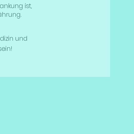
ankung ist,
ährung.
dizin und
ein!