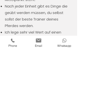
Nach jeder Einheit gibt es Dinge die
geübt werden müssen, du selbst
sollst der beste Trainer deines
Pferdes werden.
Ich lege sehr viel Wert auf einen
guten Sitz und korrekt ausgeführte
Übungen/Lektionen.
Phone
Email
Whatsapp
Der Unterricht findet nicht
regelmäßig statt sondern immer
dann, wenn du neuen Input,
Unterstützung oder Hilfe brauchst.
Eine Unterrichtseinheit dauert max.
30 Minuten, da das Trainng für Pferd
und Reiter mental anspruchsvoll ist.