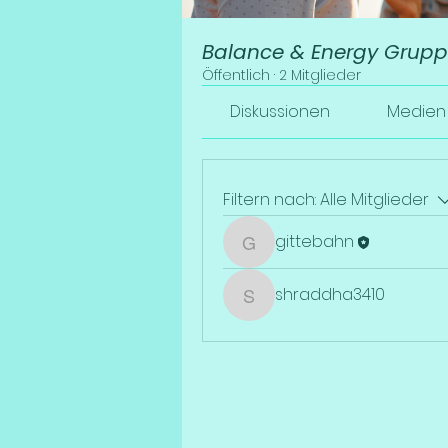
Balance & Energy Grup
Öffentlich
·
2 Mitglieder
Diskussionen
Medien
Filtern nach:
Alle Mitglieder
gittebahn
gittebahn
shraddha3410
shraddha3410