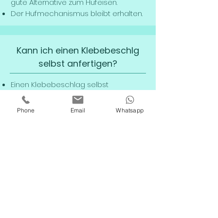
gute Alternative zum Hufeisen.
Der Hufmechanismus bleibt erhalten.
Kann ich einen Klebebeschlg
selbst anfertigen?
Einen Klebebeschlag selbst
anzubringen ist nicht schwer, der Huf
muss jedoch vorher bearbeitet
Phone
Email
Whatsapp
werden.
Ich zeige euch gerne wie man einen
Klebebeschlag anpasst, den Huf und
den Klebebeschlag auf das Kleben
vorbereitet und wie man den
Beschlag am Huf verklebt.
Was kostet es?