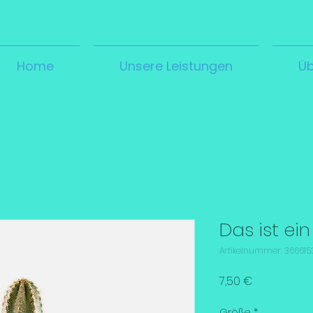
Home
Unsere Leistungen
Üb
Das ist ei
Artikelnummer: 3666153
Preis
7,50 €
Größe
*